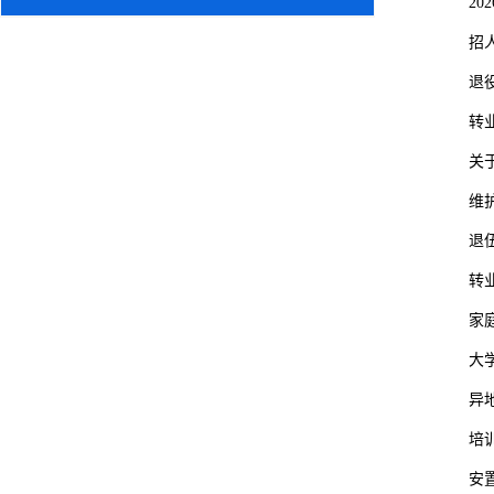
2
招
退
转
关
维
退
转
家
大
异
培
安