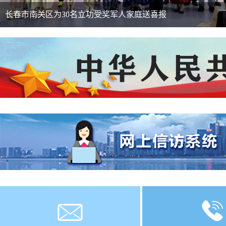
深学笃行强素质 精细服务铸尊崇——长春市2026年基层退役军..