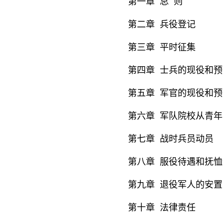
第一章 总 则
第二章 兵役登记
第三章 平时征集
第四章 士兵的现役和预
第五章 军官的现役和预
第六章 军队院校从青年
第七章 战时兵员动员
第八章 服役待遇和抚恤
第九章 退役军人的安置
第十章 法律责任