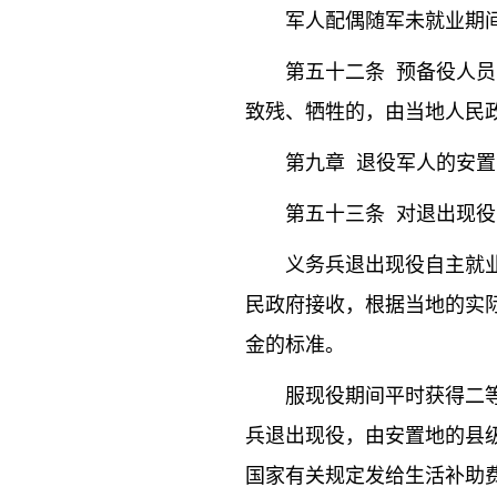
军人配偶随军未就业期间
第五十二条 预备役人员因
致残、牺牲的，由当地人民
第九章 退役军人的安置
第五十三条 对退出现役的
义务兵退出现役自主就业的
民政府接收，根据当地的实
金的标准。
服现役期间平时获得二等功
兵退出现役，由安置地的县
国家有关规定发给生活补助