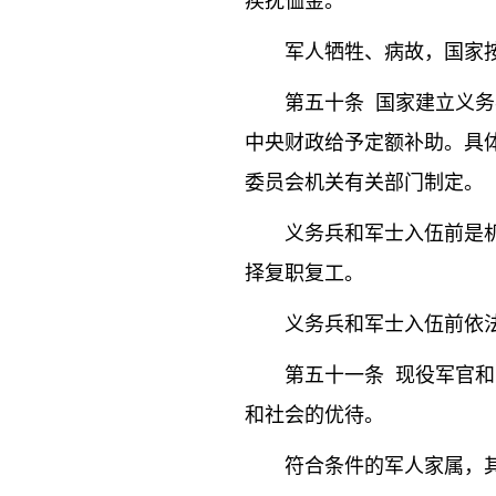
疾抚恤金。
军人牺牲、病故，国家按
第五十条 国家建立义务兵
中央财政给予定额补助。具
委员会机关有关部门制定。
义务兵和军士入伍前是机关
择复职复工。
义务兵和军士入伍前依法
第五十一条 现役军官和军
和社会的优待。
符合条件的军人家属，其