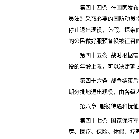
第四十四条 在国家发布动
员法》采取必要的国防动员
停止退出现役，休假、探亲
的公民做好服预备役被征召
第四十五条 战时根据需要
役的年龄上限，可以决定延
第四十六条 战争结束后，
期分批地退出现役，由各级
第八章 服役待遇和抚恤
第四十七条 国家保障军人
房、医疗、保险、休假、疗