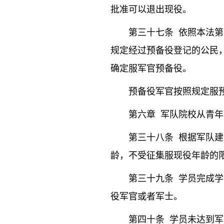
批准可以退出现役。
第三十七条 依照本法第十
规定经过预备役登记的公民
确定服军官预备役。
预备役军官按照规定服预
第六章 军队院校从青年
第三十八条 根据军队建设
龄，不受征集服现役年龄的
第三十九条 学员完成学业
役军官或者军士。
第四十条 学员未达到军队