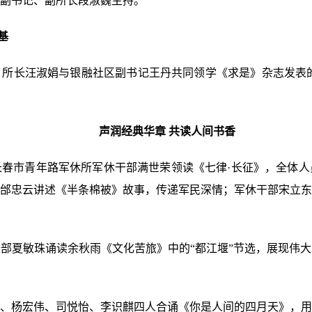
副书记、副所长段淑巍主持。
基
所长汪淑娟与银融社区副书记王丹共同领学《求是》杂志发表的
声润经典华章 共读人间书香
春市青年路军休所军休干部满世荣领读《七律·长征》，全体人
邰忠云讲述《半条棉被》故事，传递军民深情；军休干部宋立东
部夏敏珠诵读余秋雨《文化苦旅》中的“都江堰”节选，展现伟
、杨宏伟、司悦怡、李识麒四人合诵《你是人间的四月天》，用