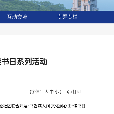
互动交流
专题专栏
读书日系列活动
【字体：
大
中
小
】
打印
融社区联合开展“书香满人间 文化润心田”读书日