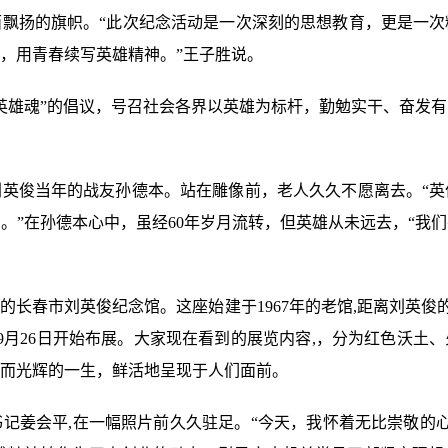
飘扬的旗帜。“此次纪念活动是一次深刻的思想教育，更是一次
，用青春续写英雄精神。”王子胜说。
英雄魂”的倡议，号召社会各界以英雄为标杆，勤勉实干、奋发
英俊当年的战友孙德本。站在雕像前，老人久久不愿离去。“英
当。”在孙德本心中，虽经60年岁月流转，但英雄从未远去，“我
长春市刘英俊纪念馆。这座始建于1967年的老馆,距离刘英俊的出
去年9月26日开始布展。大家现在看到的展览内容,，分为红色沃土
而光辉的一生，鲜活地呈现于人们面前。
记姜会平,在一幅照片前久久驻足。“今天，我怀着无比崇敬的心