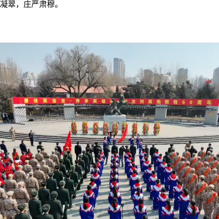
凝翠，庄严肃穆。