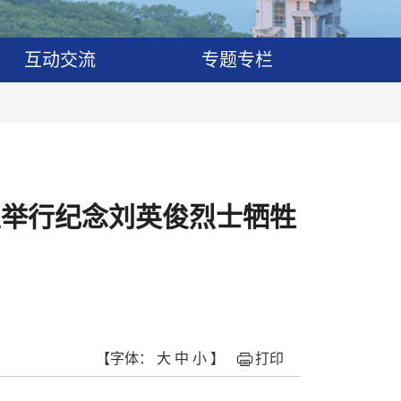
互动交流
专题专栏
区举行纪念刘英俊烈士牺牲
【字体：
大
中
小
】
打印