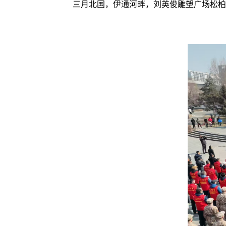
三月北国，伊通河畔，刘英俊雕塑广场松柏